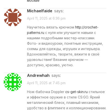
москве
Michaelfaide
says:
April 11, 2025 at 6:36 pm
Научитесь вязать крючком
http://crochet-
patterns.ru
с нуля или улучшите навыки с
нашими подробными мастер-классами.
Фото- и видеоуроки, понятные инструкции,
схемы для одежды, игрушек и интерьера.
Вдохновляйтесь, творите, вяжите в своё
удовольствие! Вязание крючком —
доступно, красиво, уютно.
Andrewhah
says:
April 11, 2025 at 7:45 pm
Нож-бабочка Doppler
cs-get-skin.ru
стильное
и эффектное оружие в стиле CS:GO. Яркий
металлический блеск, плавный механизм,
удобство в флиппинге и коллекционировании.