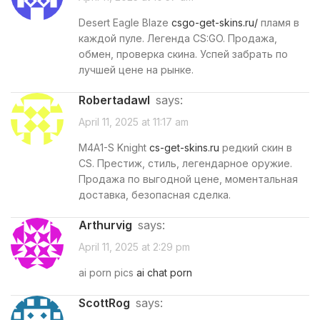
Desert Eagle Blaze
csgo-get-skins.ru/
пламя в
каждой пуле. Легенда CS:GO. Продажа,
обмен, проверка скина. Успей забрать по
лучшей цене на рынке.
Robertadawl
says:
April 11, 2025 at 11:17 am
M4A1-S Knight
cs-get-skins.ru
редкий скин в
CS. Престиж, стиль, легендарное оружие.
Продажа по выгодной цене, моментальная
доставка, безопасная сделка.
Arthurvig
says:
April 11, 2025 at 2:29 pm
ai porn pics
ai chat porn
ScottRog
says: