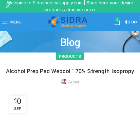
Welcome to Sidramedicalsupply.com | Shop here your desire
products attractive price.
0
MENU
$
0.00
Blog
PRODUCTS
Alcohol Prep Pad Webcol™ 70% Strength Isopropy
Admin
10
SEP