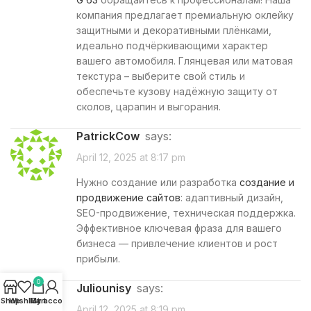
компания предлагает премиальную оклейку
защитными и декоративными плёнками,
идеально подчёркивающими характер
вашего автомобиля. Глянцевая или матовая
текстура – выберите свой стиль и
обеспечьте кузову надёжную защиту от
сколов, царапин и выгорания.
PatrickCow
says:
April 12, 2025 at 8:17 pm
Нужно создание или разработка
создание и
продвижение сайтов
: адаптивный дизайн,
SEO-продвижение, техническая поддержка.
Эффективное ключевая фраза для вашего
бизнеса — привлечение клиентов и рост
прибыли.
0
Juliounisy
says:
Shop
Wishlist
My account
Cart
April 12, 2025 at 8:19 pm