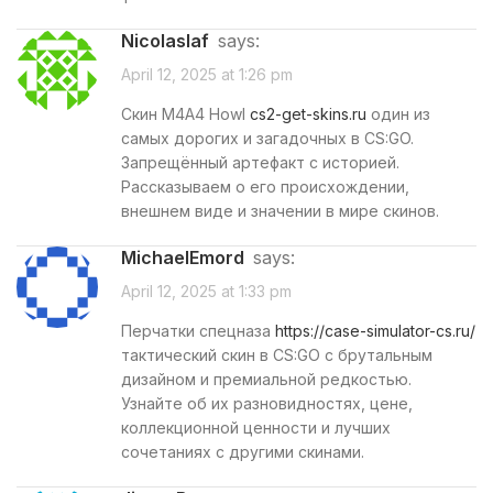
Nicolaslaf
says:
April 12, 2025 at 1:26 pm
Скин M4A4 Howl
cs2-get-skins.ru
один из
самых дорогих и загадочных в CS:GO.
Запрещённый артефакт с историей.
Рассказываем о его происхождении,
внешнем виде и значении в мире скинов.
MichaelEmord
says:
April 12, 2025 at 1:33 pm
Перчатки спецназа
https://case-simulator-cs.ru/
тактический скин в CS:GO с брутальным
дизайном и премиальной редкостью.
Узнайте об их разновидностях, цене,
коллекционной ценности и лучших
сочетаниях с другими скинами.