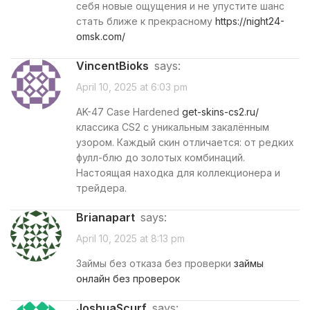
себя новые ощущения и не упустите шанс
стать ближе к прекрасному
https://night24-
omsk.com/
VincentBioks
says:
April 10, 2025 at 6:03 pm
AK-47 Case Hardened
get-skins-cs2.ru/
классика CS2 с уникальным закалённым
узором. Каждый скин отличается: от редких
фулл-блю до золотых комбинаций.
Настоящая находка для коллекционера и
трейдера.
Brianapart
says:
April 10, 2025 at 8:13 pm
Займы без отказа без проверки
займы
онлайн без проверок
JoshuaScurf
says: