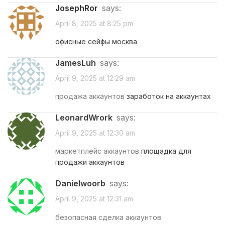
JosephRor
says:
April 8, 2025 at 8:25 pm
офисные сейфы москва
JamesLuh
says:
April 9, 2025 at 12:29 am
продажа аккаунтов
заработок на аккаунтах
LeonardWrork
says:
April 9, 2025 at 12:30 am
маркетплейс аккаунтов
площадка для
продажи аккаунтов
Danielwoorb
says:
April 9, 2025 at 12:31 am
безопасная сделка аккаунтов