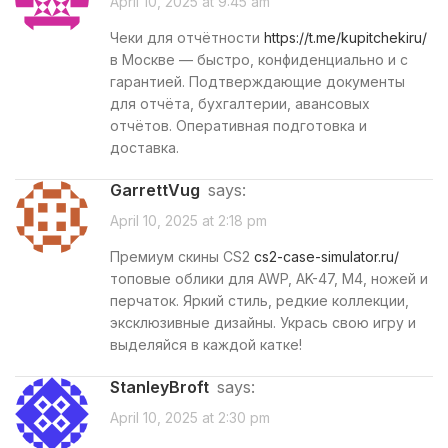
April 10, 2025 at 9:45 am
Чеки для отчётности
https://t.me/kupitchekiru/
в Москве — быстро, конфиденциально и с
гарантией. Подтверждающие документы
для отчёта, бухгалтерии, авансовых
отчётов. Оперативная подготовка и
доставка.
GarrettVug
says:
April 10, 2025 at 2:18 pm
Премиум скины CS2
cs2-case-simulator.ru/
топовые облики для AWP, AK-47, M4, ножей и
перчаток. Яркий стиль, редкие коллекции,
эксклюзивные дизайны. Укрась свою игру и
выделяйся в каждой катке!
StanleyBroft
says:
April 10, 2025 at 2:30 pm