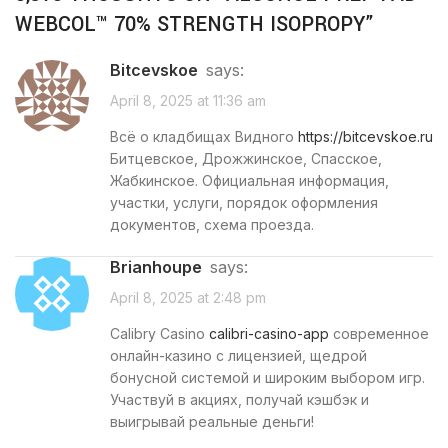
WEBCOL™ 70% STRENGTH ISOPROPY
”
bitcevskoe
says:
April 8, 2025 at 11:36 am
Всё о кладбищах Видного
https://bitcevskoe.ru
Битцевское, Дрожжинское, Спасское,
Жабкинское. Официальная информация,
участки, услуги, порядок оформления
документов, схема проезда.
Brianhoupe
says:
April 8, 2025 at 2:48 pm
Calibry Casino
calibri-casino-app
современное
онлайн-казино с лицензией, щедрой
бонусной системой и широким выбором игр.
Участвуй в акциях, получай кэшбэк и
выигрывай реальные деньги!