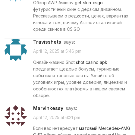
Обзор AWP Asiimov
get-skin-csgo
футуристичный скин с дерзким дизайном.
Рассказываем о редкости, ценах, вариантах
износа и том, почему Asiimov стал иконой
среди скинов в CS:GO.
Travisshets
says:
April 12, 2025 at 5:46 pm
Онлайн-казино Shot
shot casino apk
предлагает щедрые бонусы, турнирные
события и топовые слоты. Узнайте об
условиях игры, уровне доверия, лицензии и
особенностях платформы в нашем свежем
обзоре.
Marvinkessy
says:
April 12, 2025 at 6:21 pm
Если вас интересует
матовый Mercedes-AMG
G 63
обращайтесь к профессионалам! Наша