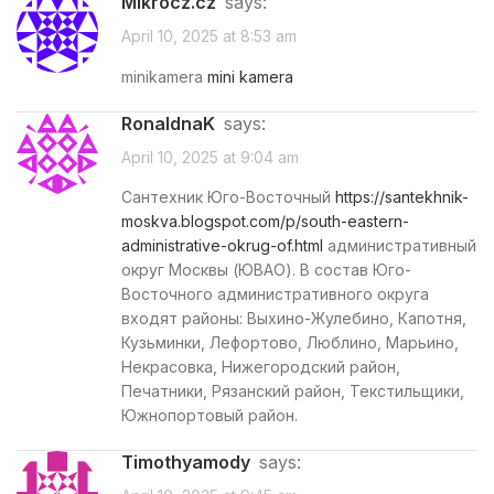
mikrocz.cz
says:
April 10, 2025 at 8:53 am
minikamera
mini kamera
RonaldnaK
says:
April 10, 2025 at 9:04 am
Сантехник Юго-Восточный
https://santekhnik-
moskva.blogspot.com/p/south-eastern-
administrative-okrug-of.html
административный
округ Москвы (ЮВАО). В состав Юго-
Восточного административного округа
входят районы: Выхино-Жулебино, Капотня,
Кузьминки, Лефортово, Люблино, Марьино,
Некрасовка, Нижегородский район,
Печатники, Рязанский район, Текстильщики,
Южнопортовый район.
Timothyamody
says: