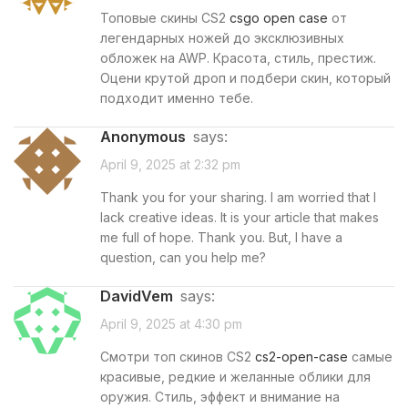
Топовые скины CS2
csgo open case
от
легендарных ножей до эксклюзивных
обложек на AWP. Красота, стиль, престиж.
Оцени крутой дроп и подбери скин, который
подходит именно тебе.
Anonymous
says:
April 9, 2025 at 2:32 pm
Thank you for your sharing. I am worried that I
lack creative ideas. It is your article that makes
me full of hope. Thank you. But, I have a
question, can you help me?
DavidVem
says:
April 9, 2025 at 4:30 pm
Смотри топ скинов CS2
cs2-open-case
самые
красивые, редкие и желанные облики для
оружия. Стиль, эффект и внимание на