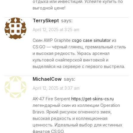
отдыха или инвестиций. Успейте купить по
выгодной цене!
TerrySkept
says:
April 12, 2025 at 3:25 am
Скин AWP Graphite
csgo case simulator
из
CS:GO — чёрный глянец, премиальный стиль
и высокая редкость. Укрась арсенал
культовой снайперской винтовкой и
выделяйся на сервере с первого выстрела.
MichaelCow
says:
April 12, 2025 at 3:37 am
AK-47 Fire Serpent
https://get-skins-cs.ru
легендарный скин из коллекции Operation
Bravo. Яркий рисунок огненного змея,
высокая редкость и коллекционная
ценность. Идеальный выбор для истинных
фанатов CS:GO.