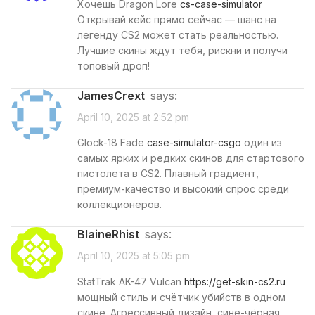
Хочешь Dragon Lore
cs-case-simulator
Открывай кейс прямо сейчас — шанс на
легенду CS2 может стать реальностью.
Лучшие скины ждут тебя, рискни и получи
топовый дроп!
JamesCrext
says:
April 10, 2025 at 2:52 pm
Glock-18 Fade
case-simulator-csgo
один из
самых ярких и редких скинов для стартового
пистолета в CS2. Плавный градиент,
премиум-качество и высокий спрос среди
коллекционеров.
BlaineRhist
says:
April 10, 2025 at 5:05 pm
StatTrak AK-47 Vulcan
https://get-skin-cs2.ru
мощный стиль и счётчик убийств в одном
скине. Агрессивный дизайн, сине-чёрная